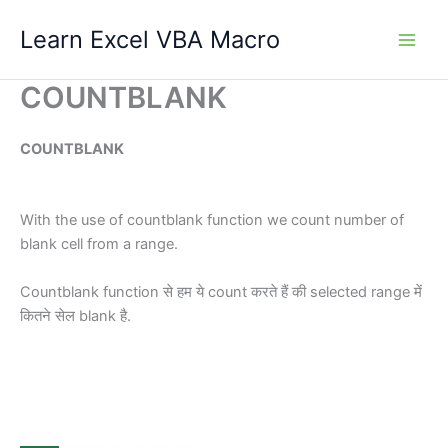
Skip
Learn Excel VBA Macro
to
content
COUNTBLANK
COUNTBLANK
With the use of countblank function we count number of
blank cell from a range.
Countblank function से हम ये count करते हैं की selected range में
कितने सेल blank है.