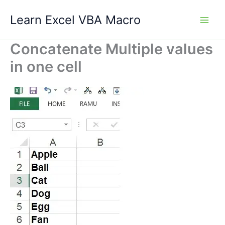
Skip
Learn Excel VBA Macro
to
content
Concatenate Multiple values
in one cell