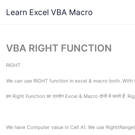
Skip
Learn Excel VBA Macro
to
content
VBA RIGHT FUNCTION
RIGHT
We can use RIGHT function in excel & macro both. With the
हम Right Function का प्रयोग Excel & Macro दोनों में करते हैं. R
We have Computer value in Cell A1. We use Right(Range(“A