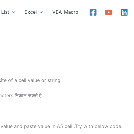
List
Excel
VBA-Macro
e of a cell value or string.
racters निकाल सकते है.
 value and paste value in A5 cell .Try with below code.